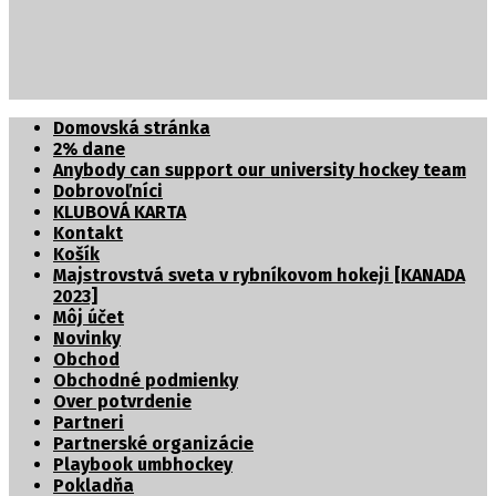
Partnerské organizácie
Domovská stránka
2% dane
Anybody can support our university hockey team
Dobrovoľníci
KLUBOVÁ KARTA
Kontakt
Košík
Majstrovstvá sveta v rybníkovom hokeji [KANADA
2023]
Môj účet
Novinky
Obchod
Obchodné podmienky
Over potvrdenie
Partneri
Partnerské organizácie
Playbook umbhockey
Pokladňa