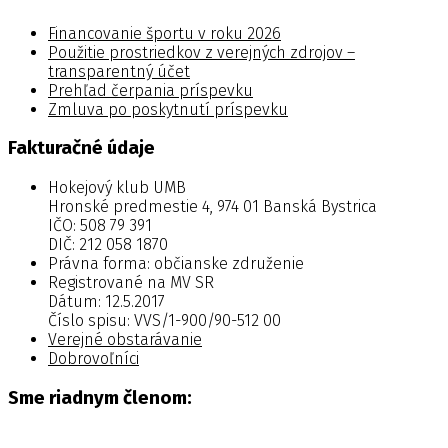
Financovanie športu v roku 2026
Použitie prostriedkov z verejných zdrojov –
transparentný účet
Prehľad čerpania príspevku
Zmluva po poskytnutí príspevku
Fakturačné údaje
Hokejový klub UMB
Hronské predmestie 4, 974 01 Banská Bystrica
IČO: 508 79 391
DIČ: 212 058 1870
Právna forma: občianske združenie
Registrované na MV SR
Dátum: 12.5.2017
Číslo spisu: VVS/1-900/90-512 00
Verejné obstarávanie
Dobrovoľníci
Sme riadnym členom: