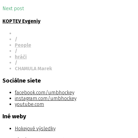
Next post
KOPTEV Evgeniy
/
People
/
hráči
/
CHAMULA Marek
Sociálne siete
facebook.com/umbhockey
instagram.com/umbhockey
youtube.com
Iné weby
Hokejové výsledky