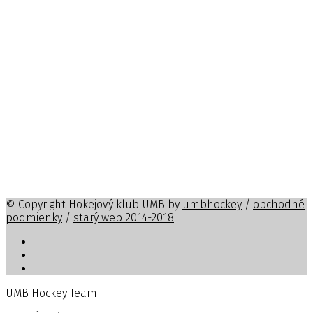
© Copyright Hokejový klub UMB by
umbhockey
/
obchodné
podmienky
/
starý web 2014-2018
UMB Hockey Team