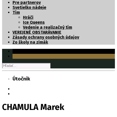
Pre partnerov
Svetielko nádeje
Tím
Hráči
Ice Queens
Vedenie a realizačný tím
VEREJENÉ OBSTARÁVANIE
Zásady ochrany osobných údajov
Zo školy na zimák
Útočník
CHAMULA Marek