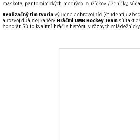
maskota, pantomimických modrých mužíčkov / ženičky, súčas
Realizačný tím tvoria
výlučne dobrovoľníci (študenti / absol
a rozvoj duálnej kariéry.
Hráčmi UMB Hockey Team
sú taktie
honorár. Sú to kvalitní hráči s históriu v rôznych mládežnícky