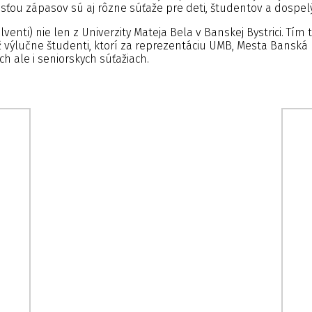
ťou zápasov sú aj rôzne súťaže pre deti, študentov a dospel
venti) nie len z Univerzity Mateja Bela v Banskej Bystrici. Tí
ž výlučne študenti, ktorí za reprezentáciu UMB, Mesta Banská
ch ale i seniorskych súťažiach.