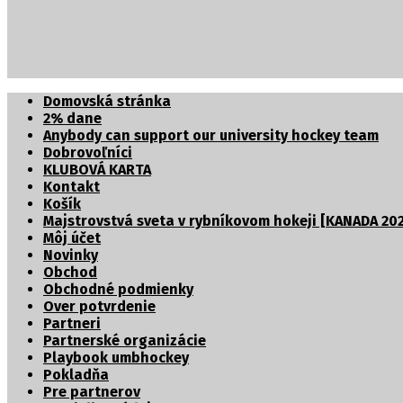
Partnerské organizácie
Domovská stránka
2% dane
Anybody can support our university hockey team
Dobrovoľníci
KLUBOVÁ KARTA
Kontakt
Košík
Majstrovstvá sveta v rybníkovom hokeji [KANADA 202
Môj účet
Novinky
Obchod
Obchodné podmienky
Over potvrdenie
Partneri
Partnerské organizácie
Playbook umbhockey
Pokladňa
Pre partnerov