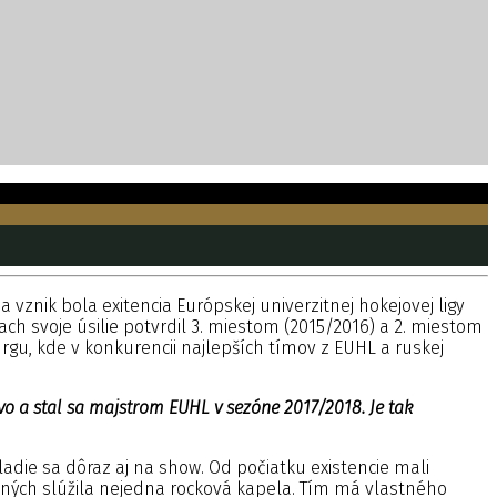
 vznik bola exitencia Európskej univerzitnej hokejovej ligy
ach svoje úsilie potvrdil 3. miestom (2015/2016) a 2. miestom
rgu, kde v konkurencii najlepších tímov z EUHL a ruskej
o a stal sa majstrom EUHL v sezóne 2017/2018. Je tak
adie sa dôraz aj na show. Od počiatku existencie mali
ných slúžila nejedna rocková kapela. Tím má vlastného