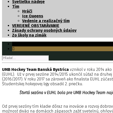
Svetielko nádeje
Tím
Hráči
Ice Queens
Vedenie a realizačný tím
VEREJENÉ OBSTARÁVANIE
Zásady ochrany osobných údajov
Zo školy na zimák
UMB Hockey Team Banská Bystrica
vznikol v roku 2014 ako
(EUHL). Už v prvej sezóne 2014/2015 ukončil súťaž na druhej 
(2016/2017). V roku 2017 sa zároveň ako finalista EUHL zúčas
Študentskej hokejovej ligy obsadil 2. priečku.
Štvrtá sezóna v EUHL bola pre UMB Hockey Team najús
Od prvej sezóny tím kladie dôraz na inovácie a rozvoj dobro
možnosť diváci na domácich zápasoch zažiť svetelnú, ohňo