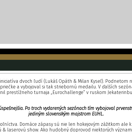
 iniciatíva dvoch ľudí (Lukáš Opáth & Milan Kyseľ). Podnetom na
priečke a vybojoval si tak striebornú medailu. V ďalších sezón
tnil prestížneho turnaja „Eurochallenge“ v ruskom Jekaterinbu
pešnejšia. Po troch vydarených sezónach tím vybojoval prvenstv
jediným slovenským majstrom EUHL.
voľníctva. Domáce zápasy sú nie len hokejovým zážitkom ale kl
vú & laserovú show. Ako hudobný doprovod niektorých význam