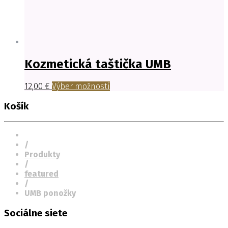
Kozmetická taštička UMB
12,00
€
Výber možností
Košík
/
Produkty
/
featured
/
UMB ponožky
Sociálne siete