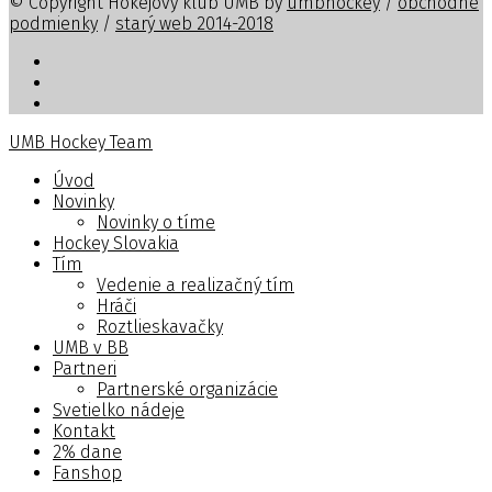
© Copyright Hokejový klub UMB by
umbhockey
/
obchodné
podmienky
/
starý web 2014-2018
UMB Hockey Team
Úvod
Novinky
Novinky o tíme
Hockey Slovakia
Tím
Vedenie a realizačný tím
Hráči
Roztlieskavačky
UMB v BB
Partneri
Partnerské organizácie
Svetielko nádeje
Kontakt
2% dane
Fanshop