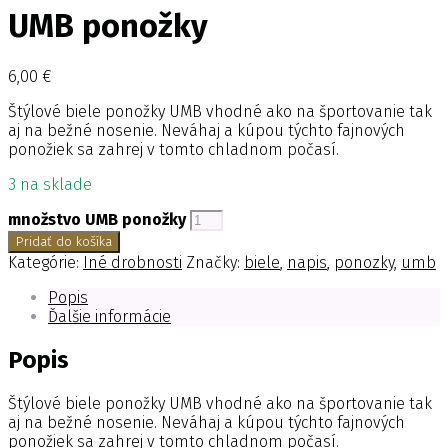
UMB ponožky
6,00
€
Štýlové biele ponožky UMB vhodné ako na športovanie tak
aj na bežné nosenie. Neváhaj a kúpou týchto fajnových
ponožiek sa zahrej v tomto chladnom počasí.
3 na sklade
množstvo UMB ponožky
Pridať do košíka
Kategórie:
Iné drobnosti
Značky:
biele
,
napis
,
ponozky
,
umb
Popis
Ďalšie informácie
Popis
Štýlové biele ponožky UMB vhodné ako na športovanie tak
aj na bežné nosenie. Neváhaj a kúpou týchto fajnových
ponožiek sa zahrej v tomto chladnom počasí.