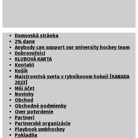
Partnerské organizácie
Domovská stránka
2% dane
Anybody can support our university hockey team
Dobrovoľníci
KLUBOVÁ KARTA
Kontakt
Košík
Majstrovstvá sveta v rybníkovom hokeji [KANADA
2023]
Môj účet
Novinky
Obchod
Obchodné podmienky
Over potvrdenie
Partneri
Partnerské organizácie
Playbook umbhockey
Pokladňa