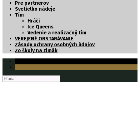
Pre partnerov
Svetielko nádeje
Tím
Hráči
Ice Queens
Vedenie a realizačný tím
VEREJENÉ OBSTARÁVANIE
Zásady ochrany osobných údajov
Zo školy na zimák