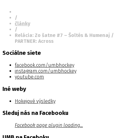
/
články
/
Relácia: Zo šatne #7 – Šoltés & Humenaj /
PARTNER: Across
Sociálne siete
facebook.com/umbhockey
instagram.com/umbhockey
youtube.com
Iné weby
Hokejové výsledky
Sleduj nás na Facebooku
Facebook page plugin loading...
UMB na Faceboku