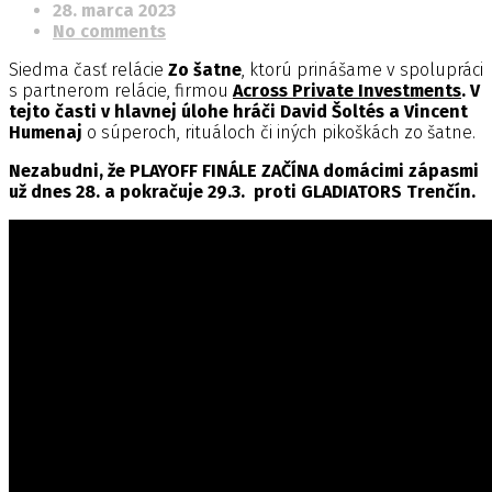
28. marca 2023
No comments
Siedma časť relácie
Zo šatne
, ktorú prinášame v spolupráci
s partnerom relácie, firmou
Across Private Investments
. V
tejto časti v hlavnej úlohe hráči David Šoltés a Vincent
Humenaj
o súperoch, rituáloch či iných pikoškách zo šatne.
Nezabudni, že PLAYOFF FINÁLE ZAČÍNA domácimi zápasmi
už dnes 28. a pokračuje 29.3. proti GLADIATORS Trenčín.