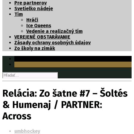
Pre partnerov
Svetielko nádeje
Tím
Hráči
Ice Queens
Vedenie a realizačný tím
VEREJENÉ OBSTARÁVANIE
Zásady ochrany osobných údajov
Zo školy na zimák
Relácia: Zo šatne #7 – Šoltés
& Humenaj / PARTNER:
Across
umbhockey