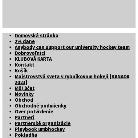
Partnerské organizácie
Domovská stránka
2% dane
Anybody can support our university hockey team
Dobrovoľníci
KLUBOVÁ KARTA
Kontakt
Košík
Majstrovstvá sveta v rybníkovom hokeji [KANADA
2023]
Môj účet
Novinky
Obchod
Obchodné podmienky
Over potvrdenie
Partneri
Partnerské organizácie
Playbook umbhockey
Pokladňa