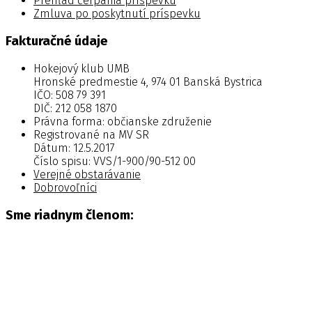
Prehľad čerpania príspevku
Zmluva po poskytnutí príspevku
Fakturačné údaje
Hokejový klub UMB
Hronské predmestie 4, 974 01 Banská Bystrica
IČO: 508 79 391
DIČ: 212 058 1870
Právna forma: občianske združenie
Registrované na MV SR
Dátum: 12.5.2017
Číslo spisu: VVS/1-900/90-512 00
Verejné obstarávanie
Dobrovoľníci
Sme riadnym členom: