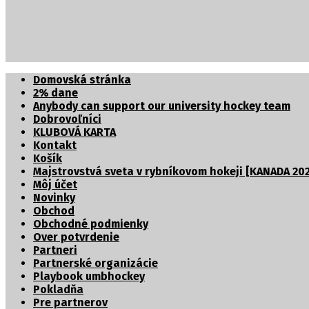
Partnerské organizácie
Domovská stránka
2% dane
Anybody can support our university hockey team
Dobrovoľníci
KLUBOVÁ KARTA
Kontakt
Košík
Majstrovstvá sveta v rybníkovom hokeji [KANADA 202
Môj účet
Novinky
Obchod
Obchodné podmienky
Over potvrdenie
Partneri
Partnerské organizácie
Playbook umbhockey
Pokladňa
Pre partnerov