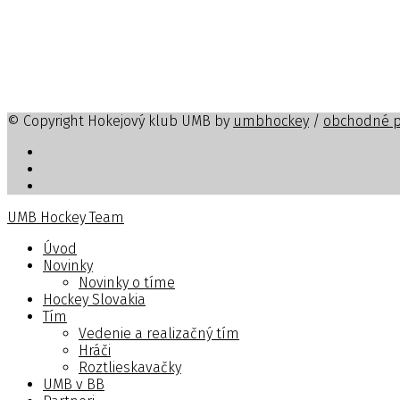
© Copyright Hokejový klub UMB by
umbhockey
/
obchodné 
UMB Hockey Team
Úvod
Novinky
Novinky o tíme
Hockey Slovakia
Tím
Vedenie a realizačný tím
Hráči
Roztlieskavačky
UMB v BB