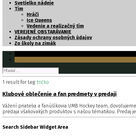
Svetielko nádeje
Tím
Hráči
Ice Queens
Vedenie a realizačný tím
VEREJENÉ OBSTARÁVANIE
Zásady ochrany osobných údajov
Zo školy na zimák
1 result for
tag:
tričko
Klubové oblečenie a fan predmety v predaji
Vážení priatelia a fanúšíkovia UMB Hockey team, dovoľujeme
predaja všakovakých produktov s našou tématikou. Predaj je 
Search Sidebar Widget Area