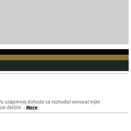
 Po vzájomnej dohode sa rozhodol venovať iným
ie ďalším ...
More