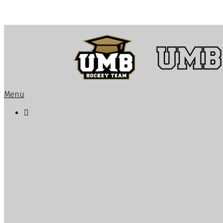
Menu

Novinky o tíme
Vedenie a realizačný tím
Hráči
Roztlieskavačky