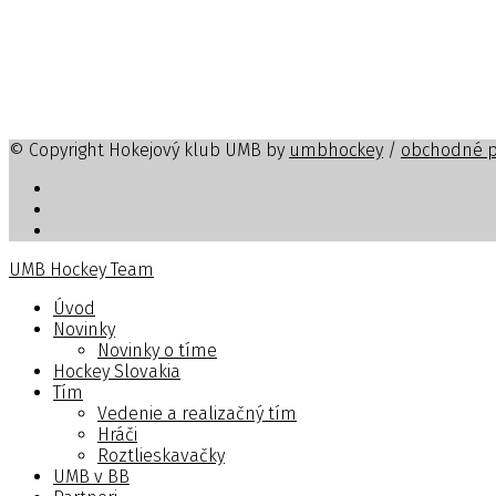
© Copyright Hokejový klub UMB by
umbhockey
/
obchodné 
UMB Hockey Team
Úvod
Novinky
Novinky o tíme
Hockey Slovakia
Tím
Vedenie a realizačný tím
Hráči
Roztlieskavačky
UMB v BB