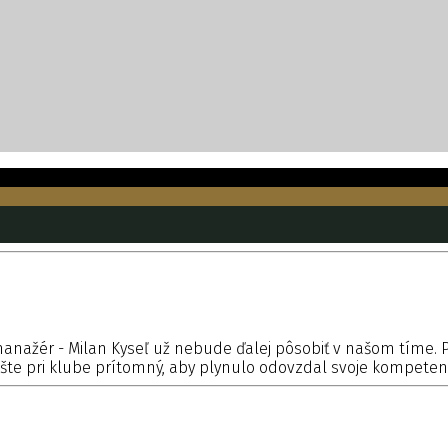
anažér - Milan Kyseľ už nebude ďalej pôsobiť v našom tíme.
šte pri klube prítomný, aby plynulo odovzdal svoje kompetenc