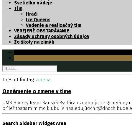
Svetielko nádeje
Tím
Hráči
Ice Queens
Vedenie a realizačný tím
VEREJENÉ OBSTARÁVANIE
Zásady ochrany osobných údajov
Zo školy na zimák
1 result for
tag:
zmena
Oznámenie o zmene v tíme
UMB Hockey Team Banská Bystrica oznamuje, že generálny m
príležitostiam mimo klubu. V nasledujúcich týždňoch bude e
Search Sidebar Widget Area