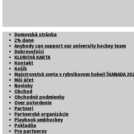
Partnerské organizácie
Domovská stránka
2% dane
Anybody can support our university hockey team
Dobrovoľníci
KLUBOVÁ KARTA
Kontakt
Košík
Majstrovstvá sveta v rybníkovom hokeji [KANADA 202
Môj účet
Novinky
Obchod
Obchodné podmienky
Over potvrdenie
Partneri
Partnerské organizácie
Playbook umbhockey
Pokladňa
Pre partnerov