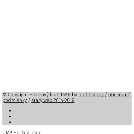
© Copyright Hokejový klub UMB by
umbhockey
/
obchodné
podmienky
/
starý web 2014-2018
UMB Hockey Team