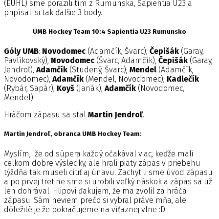
(EUHL) sme porazili tím z Rumunska, Sapientia U23 a
pripísali si tak ďalšie 3 body.
UMB Hockey Team 10:4 Sapientia U23 Rumunsko
Góly UMB
:
Novodomec
(Adamčík, Švarc),
Čepišák
(Garay,
Pavlíkovský),
Novodomec
(Švarc, Adamčík),
Čepišák
(Garay,
Jendroľ),
Adamčík
(Studený, Švarc),
Mendel
(Adamčík,
Novodomec),
Adamčík
(Mendel, Novodomec),
Kadlečík
(Rybár, Sapár),
Koyš
(Janák),
Adamčík
(Novodomec,
Mendel)
Hráčom zápasu sa stal
Martin Jendroľ
.
Martin Jendroľ, obranca UMB Hockey Team:
Myslím, že od súpera každý očakával viac, keďže mali
celkom dobre výsledky, ale hrali piaty zápas v priebehu
týždňa tak museli cítiť aj únavu. Zachytili sme úvod zápasu
a po prvej tretine sme si urobili veľký náskok a zápas sa už
len dohrával. Filipovi ďakujem, že ma zvolil za hráča
zápasu. Sám neviem prečo si vybral práve mňa, ale
dôležité je že pokračujeme na víťaznej vlne :D.