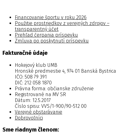
Financovanie športu v roku 2026
Použitie prostriedkov z verejných zdrojov –
transparentný účet
Prehľad čerpania príspevku
Zmluva po poskytnutí príspevku
Fakturačné údaje
Hokejový klub UMB
Hronské predmestie 4, 974 01 Banská Bystrica
IČO: 508 79 391
DIČ: 212 058 1870
Právna forma: občianske združenie
Registrované na MV SR
Dátum: 12.5.2017
Číslo spisu: VVS/1-900/90-512 00
Verejné obstarávanie
Dobrovoľníci
Sme riadnym členom: