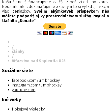
Našu činnosť financujeme zväčša z peňazí od sponzorov.
Neustále ale zdokonaľujeme aktivity a to si vyžaduje viac a
viac peniažkov.
Svojim akýmkoľvek príspevkom nás
môžete podporiť aj vy prostredníctvom služby PayPal a
tlačidla „Donate“
/
články
/
Víťazstvo nad Sapientia U23
Sociálne siete
facebook.com/umbhockey
instagram.com/umbhockey
youtube.com
Iné weby
Hokejové výsledky