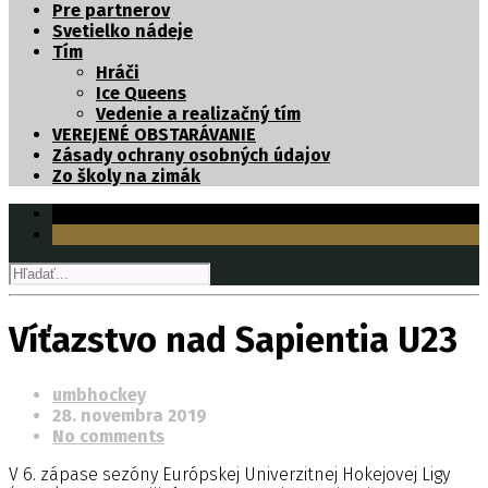
Pre partnerov
Svetielko nádeje
Tím
Hráči
Ice Queens
Vedenie a realizačný tím
VEREJENÉ OBSTARÁVANIE
Zásady ochrany osobných údajov
Zo školy na zimák
Víťazstvo nad Sapientia U23
umbhockey
28. novembra 2019
No comments
V 6. zápase sezóny Európskej Univerzitnej Hokejovej Ligy