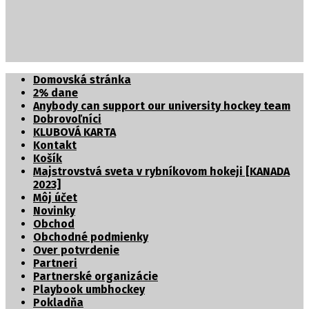
Partnerské organizácie
Domovská stránka
2% dane
Anybody can support our university hockey team
Dobrovoľníci
KLUBOVÁ KARTA
Kontakt
Košík
Majstrovstvá sveta v rybníkovom hokeji [KANADA
2023]
Môj účet
Novinky
Obchod
Obchodné podmienky
Over potvrdenie
Partneri
Partnerské organizácie
Playbook umbhockey
Pokladňa