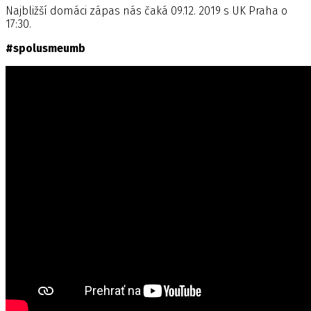
Najbližší domáci zápas nás čaká 09.12. 2019 s UK Praha o
17:30.
#spolusmeumb