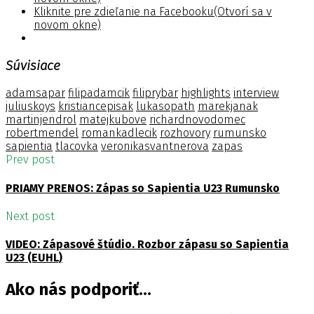
Kliknite pre zdieľanie na Facebooku(Otvorí sa v
novom okne)
Súvisiace
adamsapar
filipadamcik
filiprybar
highlights
interview
juliuskoys
kristiancepisak
lukasopath
marekjanak
martinjendrol
matejkubove
richardnovodomec
robertmendel
romankadlecik
rozhovory
rumunsko
sapientia
tlacovka
veronikasvantnerova
zapas
Prev post
PRIAMY PRENOS: Zápas so Sapientia U23 Rumunsko
Next post
VIDEO: Zápasové štúdio. Rozbor zápasu so Sapientia
U23 (EUHL)
Ako nás podporiť…