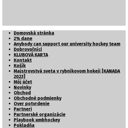
Partnerské organizácie
Domovská stránka
2% dane
Anybody can support our university hockey team
Dobrovoľníci
KLUBOVÁ KARTA
Kontakt
Košík
Majstrovstvá sveta v rybníkovom hokeji [KANADA
2023]
Môj účet
Novinky
Obchod
Obchodné podmienky
Over potvrdenie
Partneri
Partnerské organizácie
Playbook umbhockey
Pokladňa