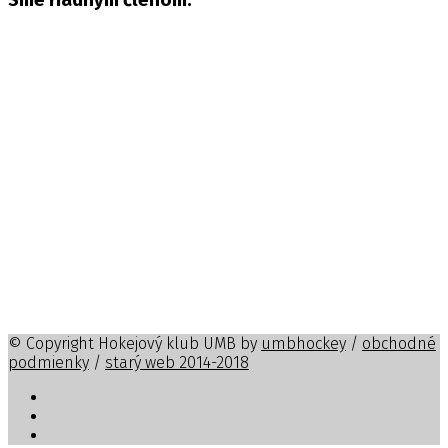
Sme riadnym členom:
© Copyright Hokejový klub UMB by
umbhockey
/
obchodné
podmienky
/
starý web 2014-2018