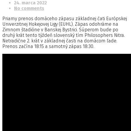
24. marca 2022
No comments
Priamy prenos domáceho zápasu základnej čati Európskej
Univerzitnej Hokejovej Ligy (EUHL). Zápas odohráme na
Zimnom štadióne v Banskej Bystrici. Súperom bude po
druhý krát tento týždeň slovenský tím Philosophers Nitra.
Netradične 2. krát v základnej časti na domácom ľade.
Prenos začína 18:15 a samotný zápas 18:30.