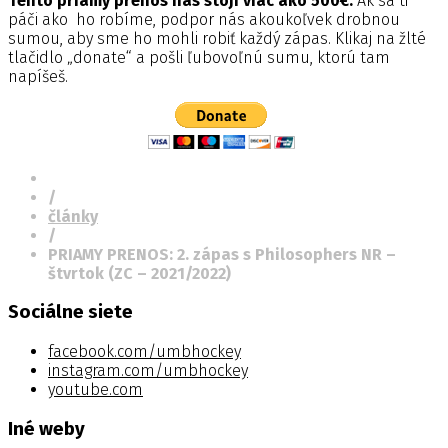
Tento priamy prenos nás stojí viac ako 500€.
Ak sa ti
páči ako ho robíme, podpor nás akoukoľvek drobnou
sumou, aby sme ho mohli robiť každý zápas. Klikaj na žlté
tlačidlo „donate“ a pošli ľubovoľnú sumu, ktorú tam
napíšeš.
/
články
/
PRIAMY PRENOS: 2. zápas s Philosophers NR –
štvrtok (ZC – 2021/2022)
Sociálne siete
facebook.com/umbhockey
instagram.com/umbhockey
youtube.com
Iné weby