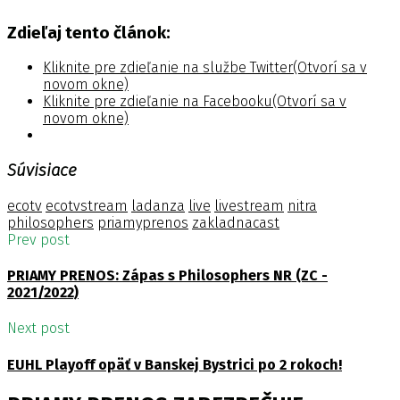
Zdieľaj tento článok:
Kliknite pre zdieľanie na službe Twitter(Otvorí sa v
novom okne)
Kliknite pre zdieľanie na Facebooku(Otvorí sa v
novom okne)
Súvisiace
ecotv
ecotvstream
ladanza
live
livestream
nitra
philosophers
priamyprenos
zakladnacast
Prev post
PRIAMY PRENOS: Zápas s Philosophers NR (ZC -
2021/2022)
Next post
EUHL Playoff opäť v Banskej Bystrici po 2 rokoch!