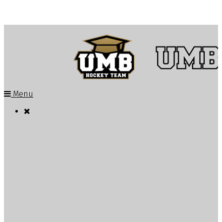
Menu

Novinky o tíme
Vedenie a realizačný tím
Hráči
Roztlieskavačky