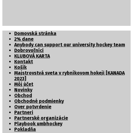
Partnerské organizácie
Domovská stránka
2% dane
Anybody can support our university hockey team
Dobrovoľníci
KLUBOVÁ KARTA
Kontakt
Košík
Majstrovstvá sveta v rybníkovom hokeji [KANADA
2023]
Môj účet
Novinky
Obchod
Obchodné podmienky
Over potvrdenie
Partneri
Partnerské organizácie
Playbook umbhockey
Pokladňa