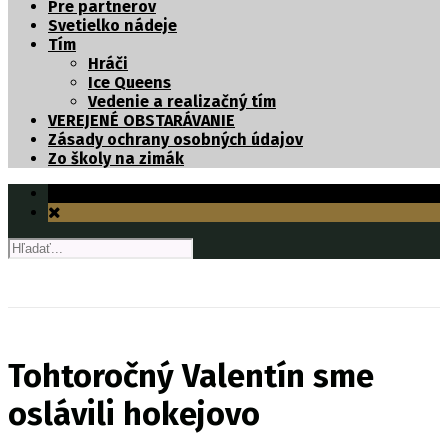
Pre partnerov
Svetielko nádeje
Tím
Hráči
Ice Queens
Vedenie a realizačný tím
VEREJENÉ OBSTARÁVANIE
Zásady ochrany osobných údajov
Zo školy na zimák
Tohtoročný Valentín sme
oslávili hokejovo