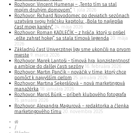
Rozhovor: Vincent Humenaj – „Tento tím sa stal
mojím druhým domovom“
1. júla 2026
Rozhovor: Richard Novodomec po deviatich sezónach
uzatvára svoju hráčsku kapitolu: „Bola to najlepšia
časť mojej kariéry“
24. mája 2026
Rozhovor: Roman KADLEČÍK – z hráča, ktorý si prišiel
„ešte zahrať hokej“, sa stala tímová legenda
20. mája
2026
Základnú časť Univerzitnej ligy sme ukončili na prvom
mieste
9. marca 2026
Rozhovor: Marek Lantoši – tímová hra, konzistentnosť
a ambície do ďalšej časti sezóny
16. februára 2026
Rozhovor: Martin Pančík – nováčik v tíme, ktorý chce
pomôcť k najvyšším cieľom
25. januára 2026
Rozhovor: Martina Sekerášová – nová marketingová
manažérka
18. januára 2026
Rozhovor: Maroš Búrik – príbeh klubového fotografa
15. januára 2026
Rozhovor: Alexandra Magurová – redaktorka a členka
marketingového tímu
20. novembra 2025
/