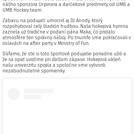
nášho sponzora Urpinera a darčekové predmety od UMB a
UMB Hockey team.
Zábavu na podujatí umocnil aj DJ Anndy, ktorý
rozpohyboval celý štadión hudbou. Naša hokejová hymna
zaznela už tradične v podaní pána Maka, čo pridalo
atmosfére ten správny náboj. Po triumfe sme pokračovali v
oslavách na after party v Ministry of Fun.
Dúfame, že ste si toto športové podujatie poriadne užili a
že sa opäť uvidíme pri ďalšom zápase. Hokejová vášeň
našu univerzitu spojila a spoločne sme vytvorili
nezabudnuteľné spomienky.