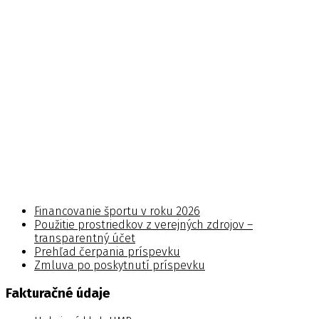
Financovanie športu v roku 2026
Použitie prostriedkov z verejných zdrojov –
transparentný účet
Prehľad čerpania príspevku
Zmluva po poskytnutí príspevku
Fakturačné údaje