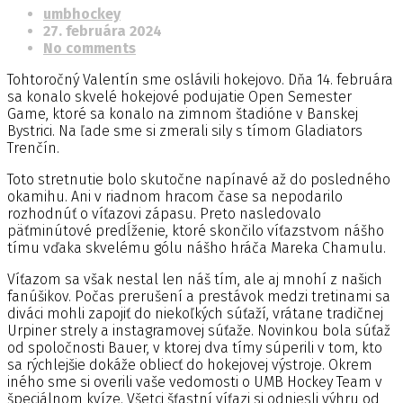
umbhockey
27. februára 2024
No comments
Tohtoročný Valentín sme oslávili hokejovo. Dňa 14. februára
sa konalo skvelé hokejové podujatie Open Semester
Game, ktoré sa konalo na zimnom štadióne v Banskej
Bystrici. Na ľade sme si zmerali sily s tímom Gladiators
Trenčín.
Toto stretnutie bolo skutočne napínavé až do posledného
okamihu. Ani v riadnom hracom čase sa nepodarilo
rozhodnúť o víťazovi zápasu. Preto nasledovalo
päťminútové predĺženie, ktoré skončilo víťazstvom nášho
tímu vďaka skvelému gólu nášho hráča Mareka Chamulu.
Víťazom sa však nestal len náš tím, ale aj mnohí z našich
fanúšikov. Počas prerušení a prestávok medzi tretinami sa
diváci mohli zapojiť do niekoľkých súťaží, vrátane tradičnej
Urpiner strely a instagramovej súťaže. Novinkou bola súťaž
od spoločnosti Bauer, v ktorej dva tímy súperili v tom, kto
sa rýchlejšie dokáže obliecť do hokejovej výstroje. Okrem
iného sme si overili vaše vedomosti o UMB Hockey Team v
špeciálnom kvíze. Všetci šťastní víťazi si odniesli výhru od