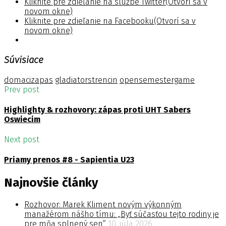
Kliknite pre zdieľanie na službe Twitter(Otvorí sa v
novom okne)
Kliknite pre zdieľanie na Facebooku(Otvorí sa v
novom okne)
Súvisiace
domacizapas
gladiatorstrencin
opensemestergame
Prev post
Highlighty & rozhovory: zápas proti UHT Sabers
Oswiecim
Next post
Priamy prenos #8 - Sapientia U23
Najnovšie články
Rozhovor: Marek Kliment novým výkonným
manažérom nášho tímu: „Byť súčasťou tejto rodiny je
pre mňa splnený sen“
10. júla 2026