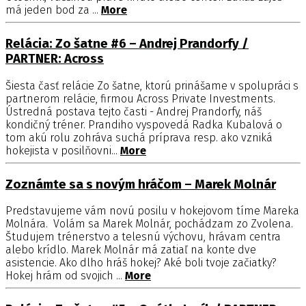
má jeden bod za ...
More
Relácia: Zo šatne #6 – Andrej Prandorfy /
PARTNER: Across
Šiesta časť relácie Zo šatne, ktorú prinášame v spolupráci s
partnerom relácie, firmou Across Private Investments.
Ústredná postava tejto časti - Andrej Prandorfy, náš
kondičný tréner. Prandiho vyspovedá Radka Kubalová o
tom akú rolu zohráva suchá príprava resp. ako vzniká
hokejista v posilňovni...
More
Zoznámte sa s novým hráčom – Marek Molnár
Predstavujeme vám novú posilu v hokejovom tíme Mareka
Molnára. Volám sa Marek Molnár, pochádzam zo Zvolena.
Študujem trénerstvo a telesnú výchovu, hrávam centra
alebo krídlo. Marek Molnár má zatiaľ na konte dve
asistencie. Ako dlho hráš hokej? Aké boli tvoje začiatky?
Hokej hrám od svojich ...
More