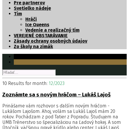
Pre partnerov
Svetielko nádeje
Tím
Hráči
Ice Queens
Vedenie a realizačný tím
VEREJENÉ OBSTARÁVANIE
Zásady ochrany osobných údajov
Zo školy na zimák
10 Results for
month:
12/2023
Zoznámte sa s novým hráčom – Lukáš Lajoš
Prinášame vám rozhovor s ďalším novým hráčom -
Lukášom Lajošom. Ahoj, volám sa Lukáš Lajoš mám 20
rokov. Pochádzam z pod Tatier z Popradu. Študujem na
UMB Trénerstvo so špecializáciou na Ľadový hokej. A som
Útočník, väčšinou pravé krídlo alebo center. Lukáš Lajoš