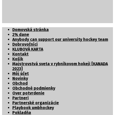
Partnerské organizácie
Domovská stránka
2% dane
Anybody can support our university hockey team
Dobrovoľníci
KLUBOVÁ KARTA
Kontakt
Košík
Majstrovstvá sveta v rybníkovom hokeji [KANADA
2023]
Môj účet
Novinky
Obchod
Obchodné podmienky
Over potvrdenie
Partneri
Partnerské organizácie
Playbook umbhockey
Pokladňa