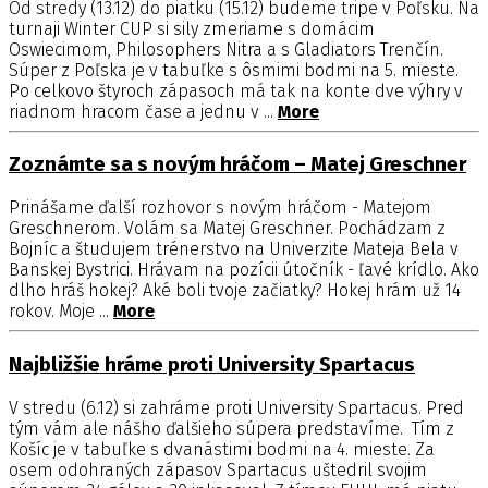
Od stredy (13.12) do piatku (15.12) budeme tripe v Poľsku. Na
turnaji Winter CUP si sily zmeriame s domácim
Oswiecimom, Philosophers Nitra a s Gladiators Trenčín.
Súper z Poľska je v tabuľke s ôsmimi bodmi na 5. mieste.
Po celkovo štyroch zápasoch má tak na konte dve výhry v
riadnom hracom čase a jednu v ...
More
Zoznámte sa s novým hráčom – Matej Greschner
Prinášame ďalší rozhovor s novým hráčom - Matejom
Greschnerom. Volám sa Matej Greschner. Pochádzam z
Bojníc a študujem trénerstvo na Univerzite Mateja Bela v
Banskej Bystrici. Hrávam na pozícii útočník - ľavé krídlo. Ako
dlho hráš hokej? Aké boli tvoje začiatky? Hokej hrám už 14
rokov. Moje ...
More
Najbližšie hráme proti University Spartacus
V stredu (6.12) si zahráme proti University Spartacus. Pred
tým vám ale nášho ďalšieho súpera predstavíme. Tím z
Košíc je v tabuľke s dvanástimi bodmi na 4. mieste. Za
osem odohraných zápasov Spartacus uštedril svojim