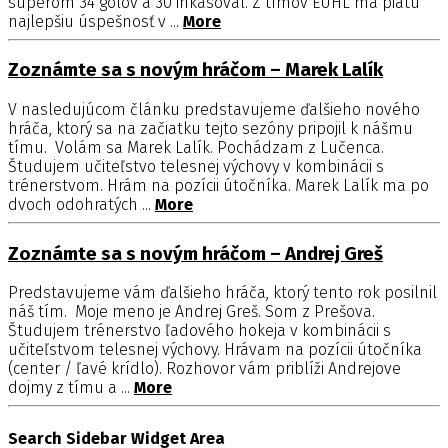
súperom 34 gólov a 30 inkasoval. Z tímov EUHL má piatu
najlepšiu úspešnosť v ...
More
Zoznámte sa s novým hráčom – Marek Lalík
V nasledujúcom článku predstavujeme ďalšieho nového
hráča, ktorý sa na začiatku tejto sezóny pripojil k nášmu
tímu. Volám sa Marek Lalík. Pochádzam z Lučenca.
Študujem učiteľstvo telesnej výchovy v kombinácii s
trénerstvom. Hrám na pozícii útočníka. Marek Lalík ma po
dvoch odohratých ...
More
Zoznámte sa s novým hráčom – Andrej Greš
Predstavujeme vám ďalšieho hráča, ktorý tento rok posilnil
náš tím. Moje meno je Andrej Greš. Som z Prešova.
Študujem trénerstvo ľadového hokeja v kombinácii s
učiteľstvom telesnej výchovy. Hrávam na pozícii útočníka
(center / ľavé krídlo). Rozhovor vám priblíži Andrejove
dojmy z tímu a ...
More
Search Sidebar Widget Area