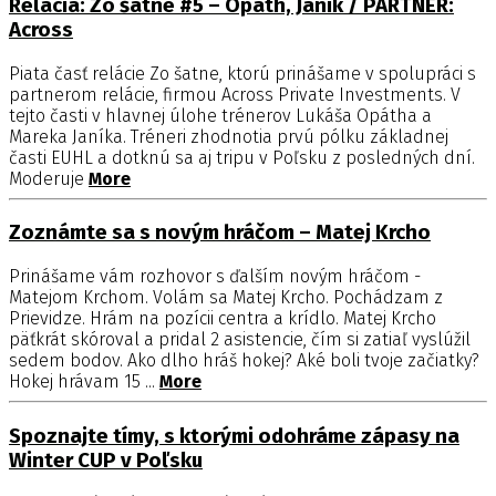
Relácia: Zo šatne #5 – Opáth, Janík / PARTNER:
Across
Piata časť relácie Zo šatne, ktorú prinášame v spolupráci s
partnerom relácie, firmou Across Private Investments. V
tejto časti v hlavnej úlohe trénerov Lukáša Opátha a
Mareka Janíka. Tréneri zhodnotia prvú pólku základnej
časti EUHL a dotknú sa aj tripu v Poľsku z posledných dní.
Moderuje
More
Zoznámte sa s novým hráčom – Matej Krcho
Prinášame vám rozhovor s ďalším novým hráčom -
Matejom Krchom. Volám sa Matej Krcho. Pochádzam z
Prievidze. Hrám na pozícii centra a krídlo. Matej Krcho
päťkrát skóroval a pridal 2 asistencie, čím si zatiaľ vyslúžil
sedem bodov. Ako dlho hráš hokej? Aké boli tvoje začiatky?
Hokej hrávam 15 ...
More
Spoznajte tímy, s ktorými odohráme zápasy na
Winter CUP v Poľsku